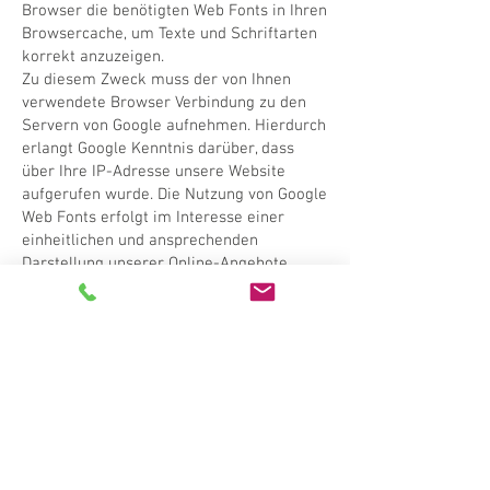
Browser die benötigten Web Fonts in Ihren
Browsercache, um Texte und Schriftarten
korrekt anzuzeigen.
Zu diesem Zweck muss der von Ihnen
verwendete Browser Verbindung zu den
Servern von Google aufnehmen. Hierdurch
erlangt Google Kenntnis darüber, dass
über Ihre IP-Adresse unsere Website
aufgerufen wurde. Die Nutzung von Google
Web Fonts erfolgt im Interesse einer
einheitlichen und ansprechenden
Darstellung unserer Online-Angebote.
Wenn Ihr Browser Web Fonts nicht
unterstützt, wird eine Standardschrift von
Ihrem Computer genutzt.
Weitere Informationen zu Google Web
Fonts finden Sie
unter
https://developers.google.com/fonts
/faq
und in der Datenschutzerklärung von
Google:
https://www.google.com/policies/
privacy/.