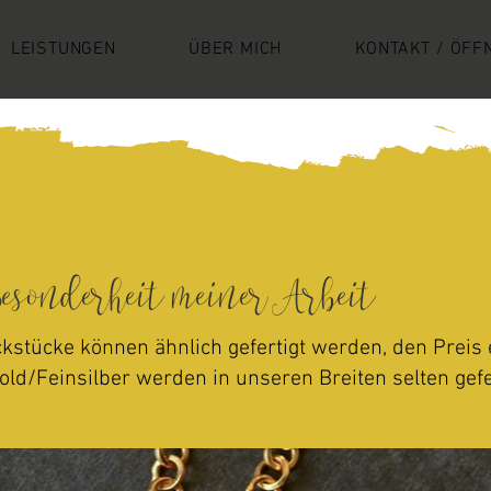
LEISTUNGEN
ÜBER MICH
KONTAKT / ÖFF
Besonderheit meiner Arbeit
kstücke können ähnlich gefertigt werden, den Preis 
d/Feinsilber werden in unseren Breiten selten gefe