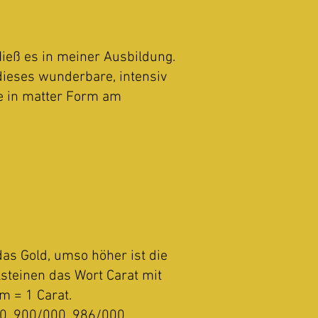
 Hieß es in meiner Ausbildung.
dieses wunderbare, intensiv
e in matter Form am
das Gold, umso höher ist die
lsteinen das Wort Carat mit
m = 1 Carat.
00, 900/000, 986/000.