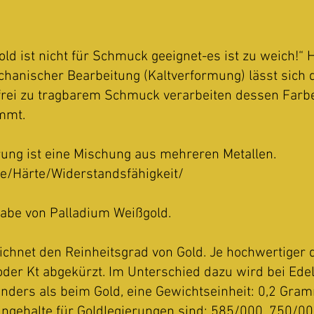
old ist nicht für Schmuck geeignet-es ist zu weich!“
chanischer Bearbeitung (Kaltverformung) lässt sich 
frei zu tragbarem Schmuck verarbeiten dessen Farb
ommt.
rung ist eine Mischung aus mehreren Metallen.
e/Härte/Widerstandsfähigkeit/
gabe von Palladium Weißgold.
ichnet den Reinheitsgrad von Gold. Je hochwertiger 
oder Kt abgekürzt. Im Unterschied dazu wird bei Ede
 anders als beim Gold, eine Gewichtseinheit: 0,2 Gram
eingehalte für Goldlegierungen sind: 585/000, 750/0